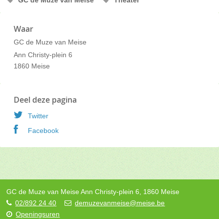
Waar
GC de Muze van Meise
Ann Christy-plein 6
1860
Meise
Deel deze pagina
Twitter
Facebook
GC de Muze van Meise
Ann Christy-plein 6,
1860
Meise
02/892 24 40
demuzevanmeise@meise.be
Openingsuren