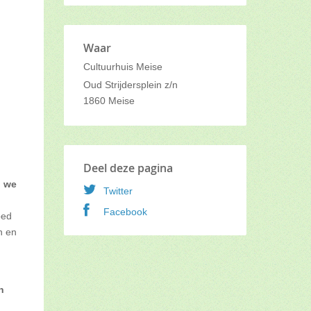
Waar
Cultuurhuis Meise
Oud Strijdersplein z/n
1860
Meise
Deel deze pagina
n we
Twitter
Facebook
oed
n en
n