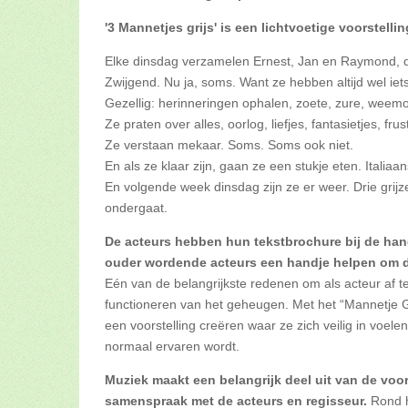
'3 Mannetjes grijs' is een lichtvoetige voorstell
Elke dinsdag verzamelen Ernest, Jan en Raymond, 
Zwijgend. Nu ja, soms. Want ze hebben altijd wel iet
Gezellig: herinneringen ophalen, zoete, zure, wee
Ze praten over alles, oorlog, liefjes, fantasietjes, fr
Ze verstaan mekaar. Soms. Soms ook niet.
En als ze klaar zijn, gaan ze een stukje eten. Italia
En volgende week dinsdag zijn ze er weer. Drie grijz
ondergaat.
De acteurs hebben hun tekstbrochure bij de hand,
ouder wordende acteurs een handje helpen om d
Eén van de belangrijkste redenen om als acteur af 
functioneren van het geheugen. Met het “Mannetje G
een voorstelling creëren waar ze zich veilig in voele
normaal ervaren wordt.
Muziek maakt een belangrijk deel uit van de vo
samenspraak met de acteurs en regisseur.
Rond h