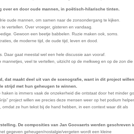
ing over en door oude mannen, in poëtisch-hilarische tinten.
drie oude mannen, om samen naar de zonsondergang te kijken.
s te vertellen. Over vroeger, gisteren en vandaag.
moedige. Gewoon een beetje babbelen. Ruzie maken ook, soms.
ustraties, de moderne tijd, de oude tijd, leven en dood.
ans. Daar gaat meestal wel een hele discussie aan vooraf.
e mannetjes, veel te vertellen, uitzicht op de melkweg en op de zon die
 dat maakt deel uit van de scenografie, want in dit project wille
e strijd met hun geheugen te winnen.
te haken is immers vaak de onzekerheid die ontstaat door het minder g
rijs” project willen we precies deze mensen weer op het podium helpe
n, omdat ze hun tekst bij de hand hebben, in een context waar dit als
orstelling. De composities van Jan Goovaerts werden geschreven i
et gegeven geheugen/nostalgie/vergeten wordt een kleine