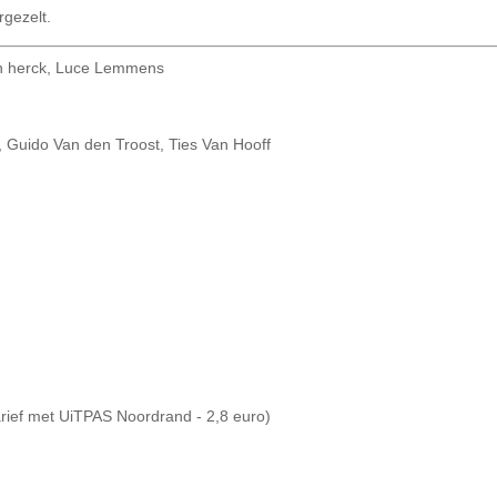
rgezelt.
an herck, Luce Lemmens
Guido Van den Troost, Ties Van Hooff
arief met UiTPAS Noordrand - 2,8 euro)