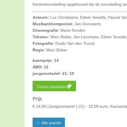
fototentoonstelling opgebouwd die de voorstelling ve
Acteurs:
Luc Christiaens, Edwin Smedts, Pascal V
Muzikant/componist:
Jan Goovaerts
Choreografie:
Marie Rondot
Teksten:
Marc Bober, Jos Lecompte, Edwin Smedts, 
Fotografie:
Guido Van den Troost
Regie:
Marc Bober
basisprijs: 14
ABO: 12
jongerentarief -21: 10
Tickets bestellen
Prijs
€ 14,00
(Jongerentarief (-21) - 10,00 euro, Kansent
Alle events