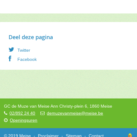
Deel deze pagina
Twitter
Facebook
GC de Muze van Meise
Ann Christy-plein 6,
1860
Meise
02/892 24 40
demuzevanmeise@meise.be
Openingsuren
© 2019 Meise
-
Proclaimer
-
Sitemap
-
Contact